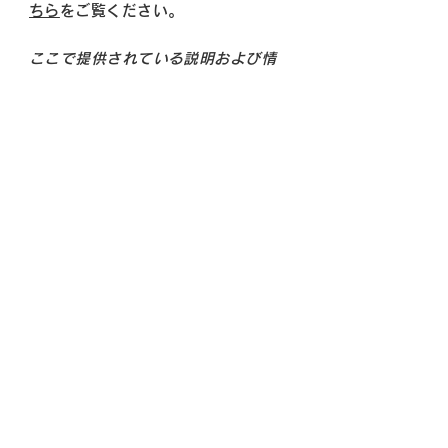
ちら
をご覧ください。
ここで提供されている説明および情
報は、あくまでも一般的な説明、情
報およびサンプルとなります。ま
た、法的助言、または実際の対策に
関する勧告ではありません。
Cookie（クッキー）ポリシーの作成
についてより理解し、サポートを受
けるためには、専門家の法的助言を
求めることをお勧めします。
© STARRY×NIGHT【スタナイ】